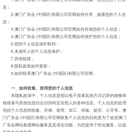
息；
2.澳门广东会·(中国区)有限公司官网如何分享、披露您的个人信
息；
3.澳门广东会·(中国区)有限公司官网如何存储您的个人信息；
4.澳门广东会·(中国区)有限公司官网如何保护您的个人信息；
5.您的个人信息保护权利；
6.未成年人的个人信息保护；
7.其他链接；
8.隐私政策如何更新；
9.如何联系澳门广东会·(中国区)有限公司官网。
一、如何收集、使用您的个人信息
本隐私政策中，个人信息是指以电子或者其他方式记录的能够单
独或者与其他信息结合识别特定自然人的各种信息。个人信息的处理
包括个人信息的收集、存储、使用、加工、传输、提供、公开等。澳
门广东会·(中国区)有限公司官网收集个人信息的目的是为了改进澳门
广东会网站集团网站服务及其潜在功能，为您提供个性化服务，以提