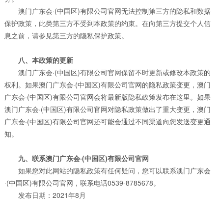
澳门广东会·(中国区)有限公司官网无法控制第三方的隐私和数据
保护政策，此类第三方不受到本政策的约束。在向第三方提交个人信
息之前，请参见第三方的隐私保护政策。
八、本政策的更新
澳门广东会·(中国区)有限公司官网保留不时更新或修改本政策的
权利。如果澳门广东会·(中国区)有限公司官网的隐私政策变更，澳门
广东会·(中国区)有限公司官网会将最新版隐私政策发布在这里。如果
澳门广东会·(中国区)有限公司官网对隐私政策做出了重大变更，澳门
广东会·(中国区)有限公司官网还可能会通过不同渠道向您发送变更通
知。
九、联系澳门广东会·(中国区)有限公司官网
如果您对此网站的隐私政策有任何疑问，您可以联系澳门广东会
·(中国区)有限公司官网，联系电话0539-8785678。
发布日期：2021年8月