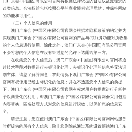
门广东会·(中国区)有限公司官网将根据法律依据的合法权益处理您的
该类信息。合法权益包括按照公平的商业惯例管理网站，并保持网站
的功能和可用性。
（二）个人信息的使用
澳门广东会·(中国区)有限公司官网会根据本隐私政策的约定并为
实现澳门广东会·(中国区)有限公司官网的产品与/或服务功能对所收集
的个人信息进行使用。除此之外，澳门广东会·(中国区)有限公司官网
不会将您的个人信息在没有经过您的允许下透露给第三方。
在收集您的个人信息后，澳门广东会·(中国区)有限公司官网将通
过技术手段对数据进行去标识化处理，去标识化处理的信息将无法识
别主体。请您了解并同意，在此情况下澳门广东会·(中国区)有限公司
官网有权使用已经去标识化的信息；并在不透露您个人信息的前提
下，澳门广东会·(中国区)有限公司官网有权对用户数据库进行分析并
予以商业化的利用，即澳门广东会·(中国区)有限公司官网会采用包括
内容替换、匿名处理方式对您的信息进行脱敏，以保护您的信息安
全。
请您注意，您在使用澳门广东会·(中国区)有限公司官网网站服务
时所提供的所有个人信息，除非您删除或通过系统设置拒绝澳门广东