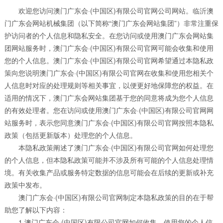
欢迎您访问澳门广东会·(中国区)有限公司官网公司网站。临沂澳
门广东会网站机械集团（以下简称“澳门广东会网站集团”）非常注重保
护访问者的个人信息和隐私安全。在您访问或使用澳门广东会网站集
团网站服务时，澳门广东会·(中国区)有限公司官网可能会收集和使用
您的个人信息。澳门广东会·(中国区)有限公司官网希望通过本隐私政
策向您说明澳门广东会·(中国区)有限公司官网在收集和使用您相关个
人信息时对应的处理规则等相关事宜，以便更好地保障您的权益。在
适用的情况下，澳门广东会网站集团基于您的同意将成为您个人信息
的有效处理者。您在访问或使用澳门广东会·(中国区)有限公司官网网
站服务时，表示您同意澳门广东会·(中国区)有限公司官网按照本隐私
政策（包括更新版本）处理您的个人信息。
本隐私政策阐述了澳门广东会·(中国区)有限公司官网如何处理您
的个人信息，但本隐私政策可能并不涉及所有可能的个人信息处理情
境。有关收集产品或服务特定数据的信息可能会在后续的更新或补充
政策中发布。
澳门广东会·(中国区)有限公司官网制定本隐私政策的目的在于帮
助您了解以下内容：
1.澳门广东会·(中国区)有限公司官网如何收集、使用您的个人信