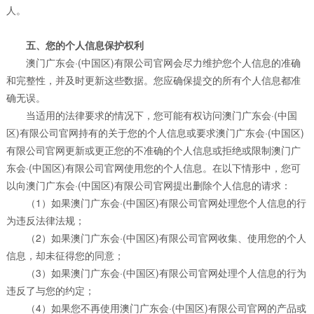
人。
五、您的个人信息保护权利
澳门广东会·(中国区)有限公司官网会尽力维护您个人信息的准确
和完整性，并及时更新这些数据。您应确保提交的所有个人信息都准
确无误。
当适用的法律要求的情况下，您可能有权访问澳门广东会·(中国
区)有限公司官网持有的关于您的个人信息或要求澳门广东会·(中国区)
有限公司官网更新或更正您的不准确的个人信息或拒绝或限制澳门广
东会·(中国区)有限公司官网使用您的个人信息。在以下情形中，您可
以向澳门广东会·(中国区)有限公司官网提出删除个人信息的请求：
（1）如果澳门广东会·(中国区)有限公司官网处理您个人信息的行
为违反法律法规；
（2）如果澳门广东会·(中国区)有限公司官网收集、使用您的个人
信息，却未征得您的同意；
（3）如果澳门广东会·(中国区)有限公司官网处理个人信息的行为
违反了与您的约定；
（4）如果您不再使用澳门广东会·(中国区)有限公司官网的产品或