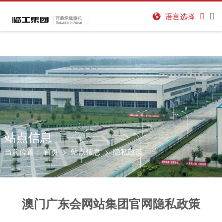
澳门广东会·(中国区)有限公司官网
语言选择


站点信息
当前位置：
首页
>
站点信息
> 隐私政策
澳门广东会网站集团官网隐私政策